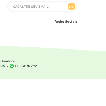
Redes Sociais
Youtube
Instagram
Facebook
Twitter
Linkedin
la Tamboré
-0559
/
(11) 98176-2804