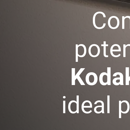
Com
poten
Koda
ideal 