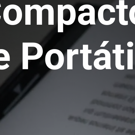
Compac
e Portáti