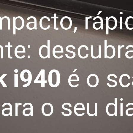
pacto, rápi
te: descubra
k i940
é o s
para o seu dia