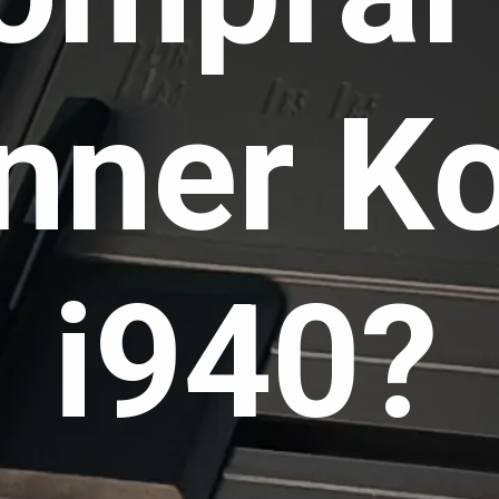
nner K
i940?