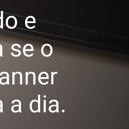
do e
 se o
canner
 a dia.