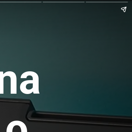
ena
 o