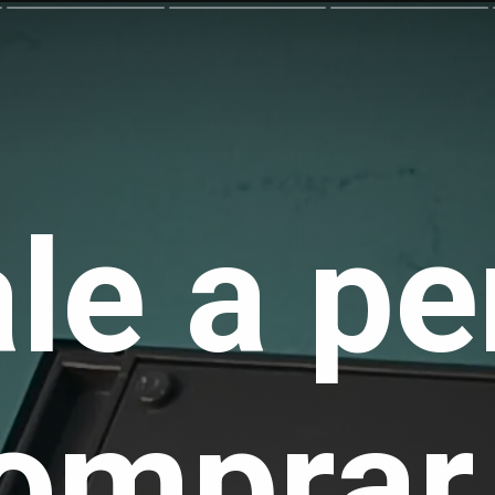
le a p
omprar