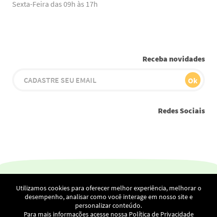
Sexta-Feira das 09h às 17h
Receba novidades
Redes Sociais
Youtube
Instagram
Facebook
Twitter
Linkedin
Utilizamos cookies para oferecer melhor experiência, melhorar o
Netscan Digital Ltda - Alameda Rio Negro, 1030 - 23.º andar –
desempenho, analisar como você interage em nosso site e
Escritório 2304 – Sala Tamboré
personalizar conteúdo.
Condomínio Stadium – Alphaville – Barueri – CEP: 06454-000 /
Para mais informações acesse nossa
Política de Privacidade