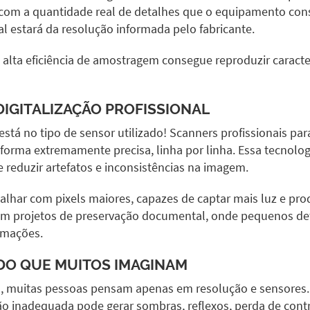
com a quantidade real de detalhes que o equipamento conse
l estará da resolução informada pelo fabricante.
 alta eficiência de amostragem consegue reproduzir caracter
DIGITALIZAÇÃO PROFISSIONAL
stá no tipo de sensor utilizado! Scanners profissionais para
orma extremamente precisa, linha por linha. Essa tecnologi
e reduzir artefatos e inconsistências na imagem.
alhar com pixels maiores, capazes de captar mais luz e pro
em projetos de preservação documental, onde pequenos det
ormações.
 DO QUE MUITOS IMAGINAM
ão, muitas pessoas pensam apenas em resolução e sensore
ão inadequada pode gerar sombras, reflexos, perda de con