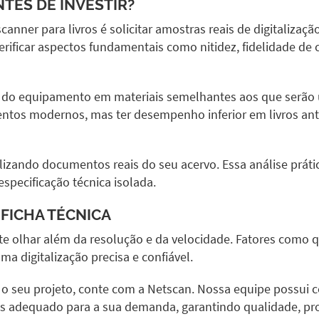
TES DE INVESTIR?
ner para livros é solicitar amostras reais de digitalização.
rificar aspectos fundamentais como nitidez, fidelidade de 
do equipamento em materiais semelhantes aos que serão u
tos modernos, mas ter desempenho inferior em livros antigo
tilizando documentos reais do seu acervo. Essa análise prát
pecificação técnica isolada.
 FICHA TÉCNICA
nte olhar além da resolução e da velocidade. Fatores como q
ma digitalização precisa e confiável.
a o seu projeto, conte com a Netscan. Nossa equipe possui 
mais adequado para a sua demanda, garantindo qualidade, p