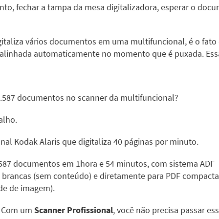
o, fechar a tampa da mesa digitalizadora, esperar o docu
italiza vários documentos em uma multifuncional, é o fato
a é alinhada automaticamente no momento que é puxada. E
 4.587 documentos no scanner da multifuncional?
alho.
onal
Kodak Alaris que digitaliza 40 páginas por minuto.
4.587 documentos em 1hora e 54 minutos, com
sistema ADF
s brancas (sem conteúdo) e diretamente para PDF compact
e de imagem).
ê! Com um
Scanner Profissional
, você não precisa passar es