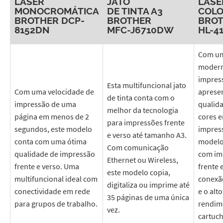
LASER
JATO
LASE
MONOCROMÁTICA
DE TINTA A3
COLO
BROTHER DCP-
BROTHER
BRO
8152DN
MFC-J6710DW
HL-4
Com um
modern
impress
Esta multifuncional jato
Com uma velocidade de
apresen
de tinta conta com o
impressão de uma
qualid
melhor da tecnologia
página em menos de 2
cores 
para impressões frente
segundos, este modelo
impress
e verso até tamanho A3.
conta com uma ótima
modelo
Com comunicação
qualidade de impressão
com im
Ethernet ou Wireless,
frente e verso. Uma
frente 
este modelo copia,
multifuncional ideal com
conexã
digitaliza ou imprime até
conectividade em rede
e o alto
35 páginas de uma única
para grupos de trabalho.
rendim
vez.
cartuc