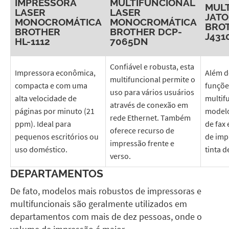
IMPRESSORA
MULTIFUNCIONAL
MUL
LASER
LASER
JATO
MONOCROMÁTICA
MONOCROMÁTICA
BRO
BROTHER
BROTHER DCP-
J43
HL-1112
7065DN
Confiável e robusta, esta
Impressora econômica,
Além d
multifuncional permite o
compacta e com uma
funçõe
uso para vários usuários
alta velocidade de
multifu
através de conexão em
páginas por minuto (21
modelo
rede Ethernet. Também
ppm). Ideal para
de fax
oferece recurso de
pequenos escritórios ou
de imp
impressão frente e
uso doméstico.
tinta d
verso.
DEPARTAMENTOS
De fato, modelos mais robustos de impressoras e
multifuncionais são geralmente utilizados em
departamentos com mais de dez pessoas, onde o