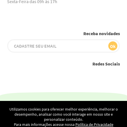
Sexta-Feira das 09h às 17h
Receba novidades
Redes Sociais
Youtube
Instagram
Facebook
Twitter
Linkedin
Utilizamos cookies para oferecer melhor experiência, melhorar o
Netscan Digital Ltda - Alameda Rio Negro, 1030 - 23.º andar –
desempenho, analisar como você interage em nosso site e
Escritório 2304 – Sala Tamboré
personalizar conteúdo.
Condomínio Stadium – Alphaville – Barueri – CEP: 06454-000 /
Para mais informações acesse nossa
Política de Privacidade