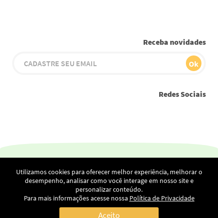
Receba novidades
Redes Sociais
Youtube
Instagram
Facebook
Twitter
Linkedin
Utilizamos cookies para oferecer melhor experiência, melhorar o
Netscan Digital Ltda - Alameda Rio Negro, 1030 - 23.º andar –
desempenho, analisar como você interage em nosso site e
Escritório 2304 – Sala Tamboré
personalizar conteúdo.
Condomínio Stadium – Alphaville – Barueri – CEP: 06454-000 /
Para mais informações acesse nossa
Política de Privacidade
CNPJ 05.103.620/0001-70 /
(11) 4195-0559
/
(11) 98176-2804
Aceito