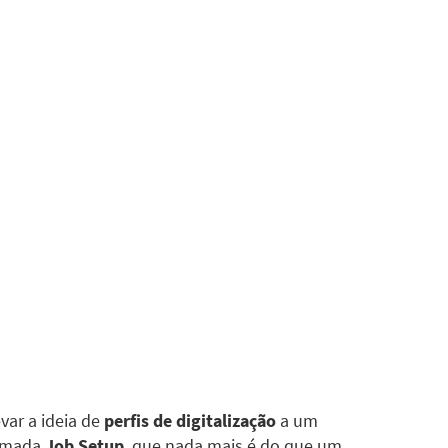
var a ideia de
perfis de digitalização
a um
hamada
Job Setup
, que nada mais é do que um