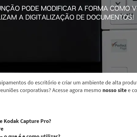
ipamentos do escritório e criar um ambiente de alta produt
 reuniões corporativas? Acesse agora mesmo
nosso site
e co
re Kodak Capture Pro?
re
 o que é e como utilizar?